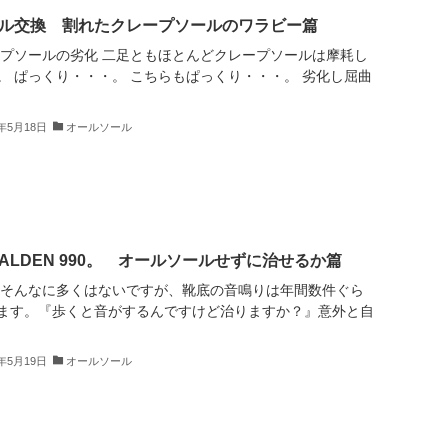
ル交換 割れたクレープソールのワラビー篇
ープソールの劣化 二足ともほとんどクレープソールは摩耗し
。 ぱっくり・・・。 こちらもぱっくり・・・。 劣化し屈曲
4年5月18日
オールソール
LDEN 990。 オールソールせずに治せるか篇
 そんなに多くはないですが、靴底の音鳴りは年間数件ぐら
ます。『歩くと音がするんですけど治りますか？』意外と自
4年5月19日
オールソール