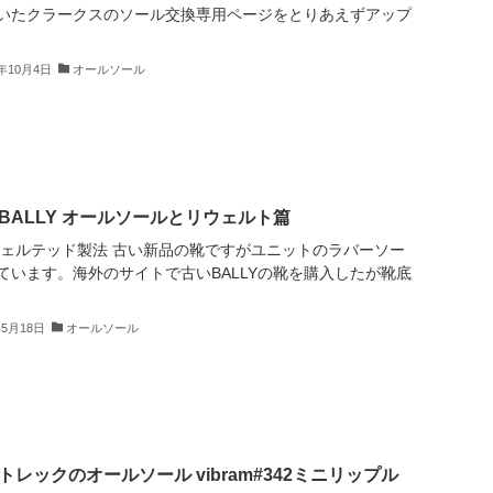
いたクラークスのソール交換専用ページをとりあえずアップ
4年10月4日
オールソール
BALLY オールソールとリウェルト篇
ウェルテッド製法 古い新品の靴ですがユニットのラバーソー
ています。海外のサイトで古いBALLYの靴を購入したが靴底
年5月18日
オールソール
レックのオールソール vibram#342ミニリップル