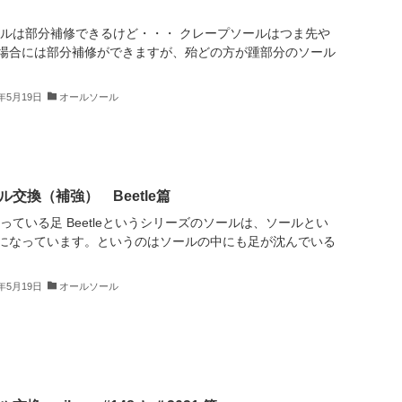
ールは部分補修できるけど・・・ クレープソールはつま先や
場合には部分補修ができますが、殆どの方が踵部分のソール
4年5月19日
オールソール
交換（補強） Beetle篇
っている足 Beetleというシリーズのソールは、ソールとい
になっています。というのはソールの中にも足が沈んでいる
4年5月19日
オールソール