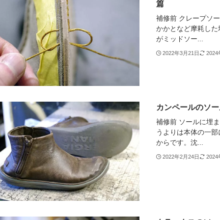
篇
補修前 クレープソ
かかとなど摩耗した
がミッドソー...
2022年3月21日
202
カンペールのソール
補修前 ソールに埋ま
うよりは本体の一部
からです。沈...
2022年2月24日
202