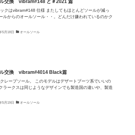
換 vibram#148 と＃2021 篇
クはvibram#148 仕様 またしてもほとんどソールが減っ
ールからのオールソール・・。どんだけ嫌われているのかク
4年5月18日
オールソール
 vibram#4014 Black篇
？クレープソール。 このモデルはデザートブーツ系でいいの
クラークスは同じようなデザインでも製造国の違いや、製造
4年5月19日
オールソール