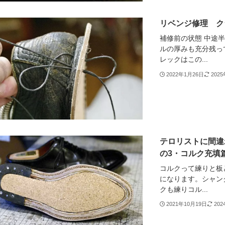
リベンジ修理 ク
補修前の状態 中途
ルの厚みも充分残っ
レックはこの...
2022年1月26日
202
テロリストに間違
の3・コルク充填
コルクって練りと板
になります。シャン
クも練りコル...
2021年10月19日
20