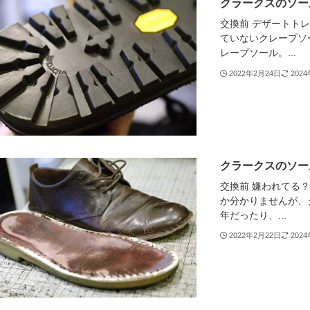
クラークスのソール交
交換前 デザートトレッ
ていないクレープソ
レープソール。...
2022年2月24日
202
クラークスのソール交換
交換前 嫌われてる
か分かりませんが、
年だったり、...
2022年2月22日
202