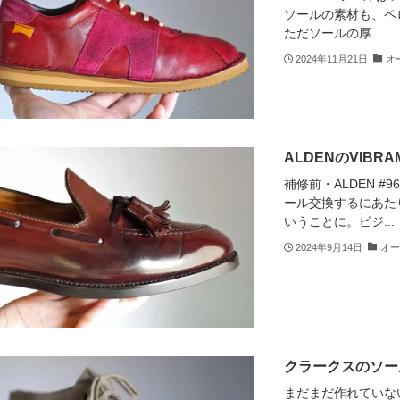
ソールの素材も、ペ
ただソールの厚...
2024年11月21日
オ
ALDENのVIB
補修前・ALDEN #
ール交換するにあたり
いうことに。ビジ...
2024年9月14日
オー
クラークスのソー
まだまだ作れていな