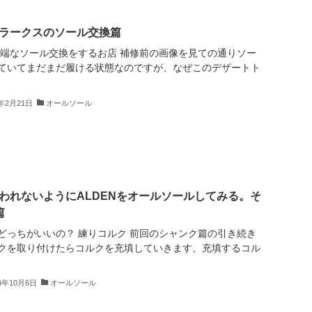
ラークスのソール交換篇
半端なソール交換をするお店 補修前の画像を見ての通りソー
ていてまだまだ履ける状態なのですが、なぜこのデザートト
5年2月21日
オールソール
われないようにALDENをオールソールしてみる。そ
篇
どっちがいいの？ 練りコルク 前回のシャンク篇の引き続き
クを取り付けたらコルクを充填していきます。充填するコル
24年10月6日
オールソール