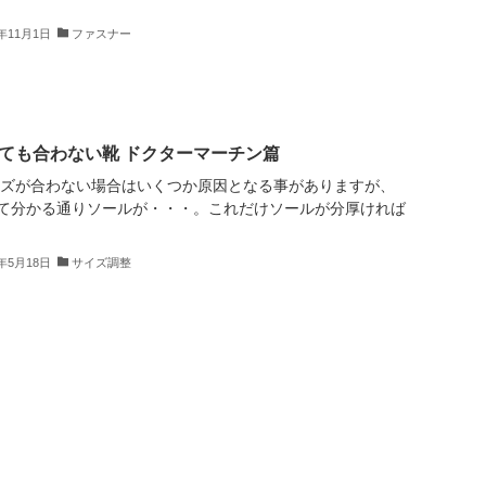
4年11月1日
ファスナー
ても合わない靴 ドクターマーチン篇
イズが合わない場合はいくつか原因となる事がありますが、
て分かる通りソールが・・・。これだけソールが分厚ければ
4年5月18日
サイズ調整