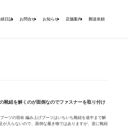
修繕日誌
お問合せ
お知らせ
店舗案内
郵送依頼
の靴紐を解くのが面倒なのでファスナーを取り付け
げブーツの宿命 編み上げブーツはいちいち靴紐を途中まで解
足が入らないので、面倒な履き物ではありますが、逆に靴紐