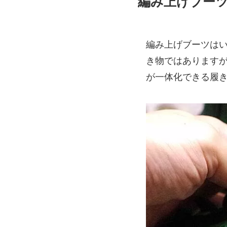
編み上げブー
編み上げブーツは
き物ではあります
が一体化できる履