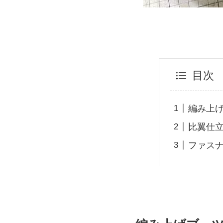
目次
編み上
比翼仕
ファス