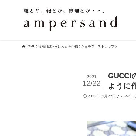
HOME
修繕日誌
かばんと革小物
ショルダーストラップ
GUC
2021
12/22
ように
2021年12月22日
2024年5