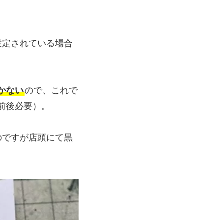
設定されている場合
。
しかない
ので、これで
前後必要）。
のですが店頭にて黒