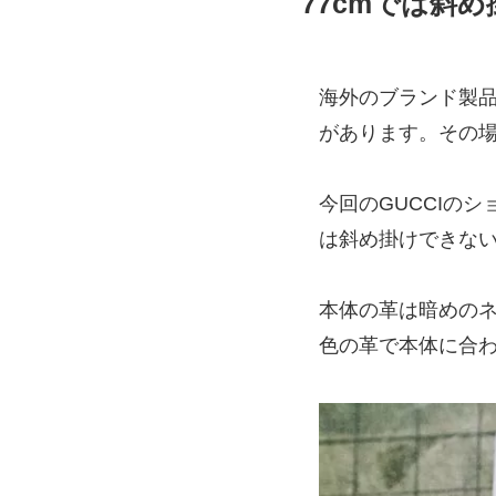
77cmでは斜
海外のブランド製
があります。その
今回のGUCCIの
は斜め掛けできない
本体の革は暗めの
色の革で本体に合