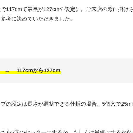
で117cmで最長が127cmの設定に。ご来店の際に掛
を参考に決めていただきました。
m → 117cmから127cm
プの設定は長さが調整できる仕様の場合、5個穴で25mm
。
長さを5穴のセンターにするか、もしくは最短にするかな