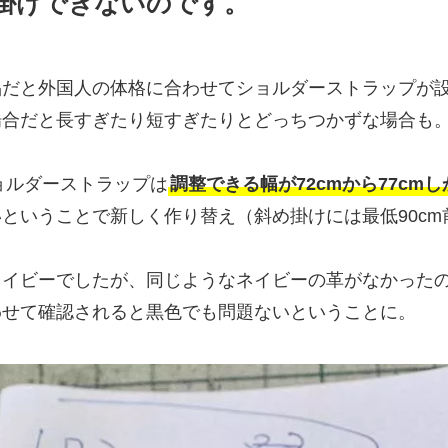
め掛けできないのです。
品だと外国人の体格に合わせてショルダーストラップが
場合だと長すぎたり短すぎたりとどっちつかずな場合も
ショルダーストラップは
調整できる幅が72cmから77cm
ということで新しく作り替え（斜め掛けには最低90cm
ネイビーでしたが、同じようなネイビーの革がなかった
わせて確認されると黒色でも問題ないということに。