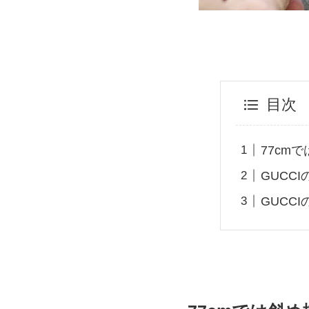
目次
77cm
GUCC
GUCC