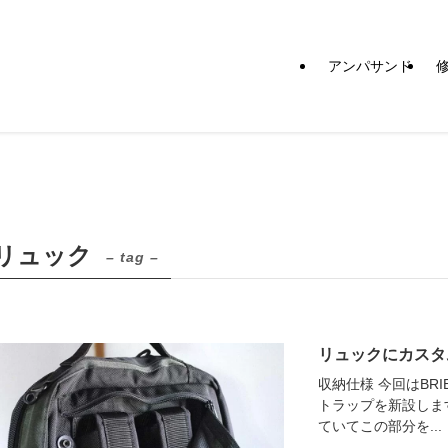
アンパサンド
リュック
– tag –
リュックにカスタム 
収納仕様 今回はBR
トラップを新設します
ていてこの部分を...