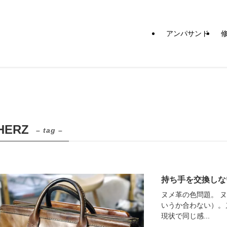
アンパサンド
HERZ
– tag –
持ち手を交換しな
ヌメ革の色問題。 
いうか合わない）。
現状で同じ感...