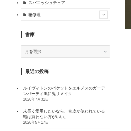
スパニッシュチェア
靴修理
書庫
書
庫
最近の投稿
ルイヴィトンのバケットをエルメスのガーデ
ンパーティ風に鬼リメイク
2026年7月31日
末長く愛用したいなら、合皮が使われている
鞄は買わない方がいい。
2026年5月17日