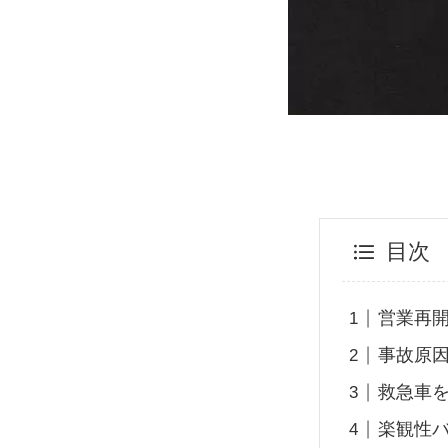
目次
営業再
事故原
救急車を
楽観性