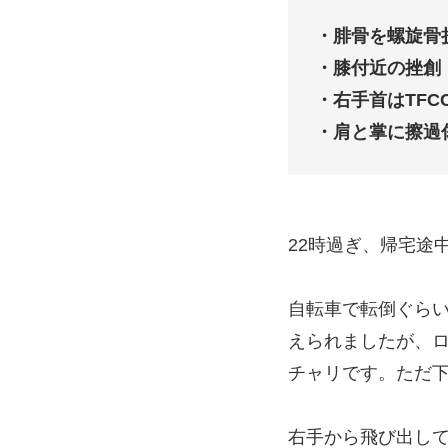
・腓骨を螺旋骨
・膝付近の挫創
・右手首はTFC
・肩と掌に擦過
22時過ぎ、帰宅途
自転車で転倒ぐら
えられましたが、
チャリです。ただ下
右手から飛び出し