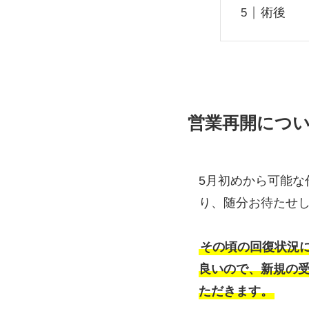
術後
営業再開につ
5月初めから可能
り、随分お待たせ
その頃の回復状況
良いので、新規の
ただきます。