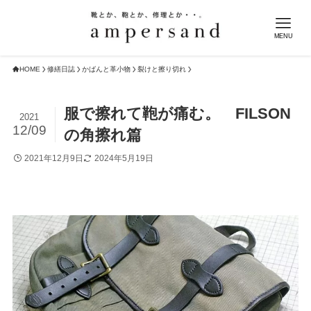
MENU
HOME
修繕日誌
かばんと革小物
裂けと擦り切れ
服で擦れて鞄が痛む。 FILSON
2021
12/09
の角擦れ篇
2021年12月9日
2024年5月19日